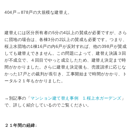
404戸→878戸の大規模な建替え。
建替えには区分所有者の5分の4以上の賛成が必要ですが、さら
に団地の場合は、各棟3分の2以上の賛成も必要です。つまり、
桜上水団地の1棟16戸の内6戸が反対すれば、他の398戸が賛成
しても建替えできません。この問題によって、建替え決議３回
が不成立で、４回目でやっと成立したため、建替え決定まで時
間がかかりました。さらに建替え決定後も、売渡請求に応じな
かった17戸との裁判が長引き、工事開始まで時間がかかり、ト
ータル２１年もかかりました。
→別記事の「
マンション建て替え事例 1.桜上水ガーデンズ
」
で、詳しく紹介しているのでご覧ください。
２１年間の経緯↓