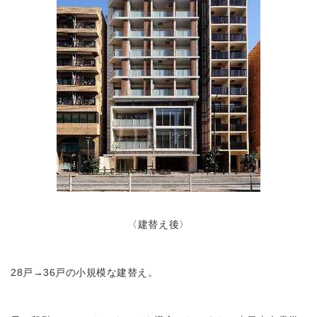
〈建替え後〉
28戸→36戸の小規模な建替え。