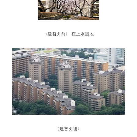
〈建替え前〉 桜上水団地
〈建替え後〉