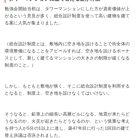
勉強会開始当初は、タワーマンションにした方が資産価値が上
がるという意見が多く、総合設計制度を使って高い建物を建て
る案に人気が集まりました。
（総合設計制度とは、敷地内に空き地を設けることで街全体の
環境整備になることをアピールすれば、空き地を設けるボーナ
スとして、新しく建てるマンションの大きさの制限が緩くなる
制度のこと。）
しかし、もともと敷地が狭く、そこに総合設計制度を利用する
となると、制度上、空き地を設けなくてはいけない。
そうなると、鉛筆上の細長い高層ビルになる。地震が来たらど
うなるのか、火災が起きたらどうなるのか、という慎重な考え
を持つ人が5分の1以上に達し、築47年目に行った1回目の建て
替え決議は否決されました。