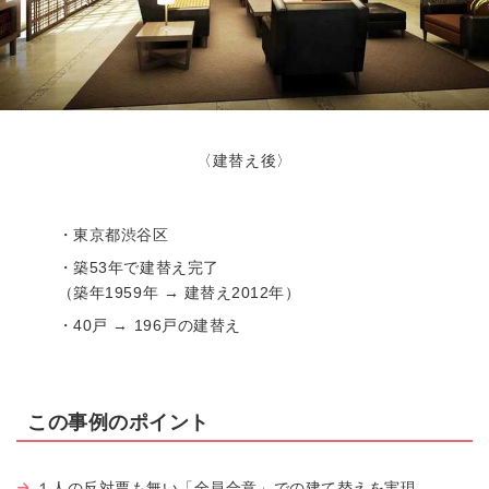
〈建替え後〉
・東京都渋谷区
・築53年で建替え完了
（築年1959年 → 建替え2012年）
・40戸 → 196戸の建替え
この事例のポイント
１人の反対票も無い「全員合意」での建て替えを実現