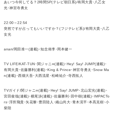
あいつ今何してる？2時間SP(テレビ朝日系)/有岡大貴･八乙女
光･神宮寺勇太
22:00～22:54
突然ですが占ってもいいですか？(フジテレビ系)/有岡大貴･八乙
女光
anan/岡田准一(連載)･知念侑李･岡本健一
TV LIFE/KAT-TUN･関ジャニ∞(連載)･Hey! Say! JUMP(連載)･
有岡大貴･佐藤勝利(連載)･King & Prince･神宮寺勇太･Snow Ma
n(連載)･西畑大吾･大西流星･松崎祐介･寺西拓人
TVガイド/関ジャニ∞(連載)･Hey! Say! JUMP･北山宏光(連載)･
宮田俊哉(連載)･横尾渉(連載)･佐藤勝利･田中樹(連載)･IMPACTo
rs･浮所飛貴･矢花黎･豊田陸人･織山尚大･青木滉平･本髙克樹･小
柴陸