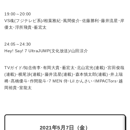
19:00～20:00
VS魂(フジテレビ系)/相葉雅紀･風間俊介･佐藤勝利･藤井流星･岸
優太･浮所飛貴･薮宏太
24:05～24:30
Hey! Say! 7 UltraJUMP(文化放送)/山田涼介
TVガイド/知念侑李･有岡大貴･薮宏太･北山宏光(連載)･宮田俊哉
(連載)･横尾渉(連載)･藤井流星(連載)･森本慎太郎(連載)･井上瑞
稀･髙橋優斗･作間龍斗･7 MEN 侍･Lil かんさい･IMPACTors･越
岡裕貴･室龍太
2021年5月7日（金）