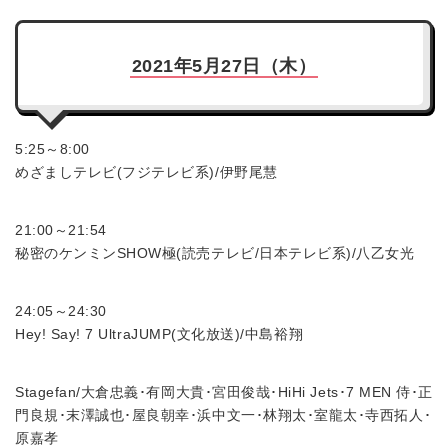
2021年5月27日（木）
5:25～8:00
めざましテレビ(フジテレビ系)/伊野尾慧
21:00～21:54
秘密のケンミンSHOW極(読売テレビ/日本テレビ系)/八乙女光
24:05～24:30
Hey! Say! 7 UltraJUMP(文化放送)/中島裕翔
Stagefan/大倉忠義･有岡大貴･宮田俊哉･HiHi Jets･7 MEN 侍･正
門良規･末澤誠也･屋良朝幸･浜中文一･林翔太･室龍太･寺西拓人･
原嘉孝