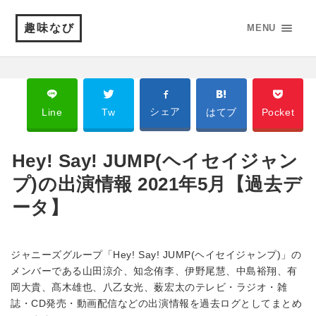
趣味なび
MENU
シェア
Line
Tw
はてブ
Pocket
Hey! Say! JUMP(ヘイセイジャン
プ)の出演情報 2021年5月【過去デ
ータ】
ジャニーズグループ「Hey! Say! JUMP(ヘイセイジャンプ)」の
メンバーである山田涼介、知念侑李、伊野尾慧、中島裕翔、有
岡大貴、髙木雄也、八乙女光、薮宏太のテレビ・ラジオ・雑
誌・CD発売・動画配信などの出演情報を過去ログとしてまとめ