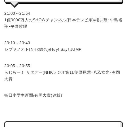
21:00～21:54
1億3000万人のSHOWチャンネル(日本テレビ系)/櫻井翔･中島裕
翔･平野紫耀
23:10～23:40
シブヤノオト(NHK総合)/Hey! Say! JUMP
20:05～20:55
らじらー！ サタデー(NHKラジオ第1)/伊野尾慧･八乙女光･有岡
大貴
毎日小学生新聞/有岡大貴(連載)