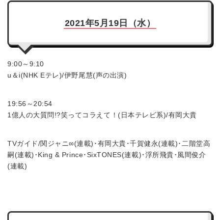
2021年5月19日（水）
9:00～9:10
u＆i(NHK Eテレ)/伊野尾慧(声の出演)
19:56～20:54
1億人の大質問!?笑ってコラえて！(日本テレビ系)/有岡大貴
TVガイド/関ジャニ∞(連載)･有岡大貴･千賀健永(連載)･二階堂高
嗣(連載)･King & Prince･SixTONES(連載)･浮所飛貴･風間俊介
(連載)