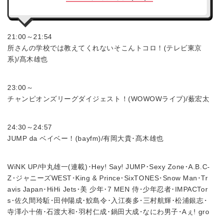
21:00～21:54
所さんの学校では教えてくれないそこんトコロ！(テレビ東京
系)/髙木雄也
23:00～
チャンピオンズリーグダイジェスト！(WOWOWライブ)/薮宏太
24:30～24:57
JUMP da ベイベー！(bayfm)/有岡大貴･髙木雄也
WiNK UP/中丸雄一(連載)･Hey! Say! JUMP･Sexy Zone･A.B.C-
Z･ジャニーズWEST･King & Prince･SixTONES･Snow Man･Tr
avis Japan･HiHi Jets･美 少年･7 MEN 侍･少年忍者･IMPACTor
s･佐久間玲駈･田仲陽成･鮫島令･入江奏多･三村航輝･松浦銀志･
寺澤小十侑･石渡大和･羽村仁成･鍋田大成･なにわ男子･Aぇ! gro