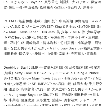
up･Lil かんさい･Boys be･真弓孟之･浦陸斗･大内リオン･藤森凌
駕･佐田一眞･中山優馬･松崎祐介･室龍太･寺西拓人･原嘉孝
POTATO/亀梨和也(連載)･山田涼介･中島裕翔･伊野尾慧･Sexy Z
one･A.B.C-Z･ジャニーズWEST･King & Prince･SixTONES･Sn
ow Man･Travis Japan･HiHi Jets･美 少年･7 MEN 侍･少年忍者･
IMPACTors･Jr.SP･田仲陽成・松浦銀志・寺澤小十侑・三村航
輝・羽村仁成･尾崎龍星・滝本海都・竹村実悟・小鯛詩恩・阿達
慶・なにわ男子･Lil かんさい･Aぇ! group･Boys be･福井宏志朗･
澤田雅也･岡佑吏･小柴陸･中山優馬･室龍太･寺西拓人･原嘉孝
Duet/Hey! Say! JUMP･千賀健永(連載)･宮田俊哉(連載)･横尾渉
(連載)･Sexy Zone･A.B.C-Z･ジャニーズWEST･King & Prince･
SixTONES･Snow Man･Travis Japan･HiHi Jets･美 少年･7 ME
N 侍･少年忍者･Jr.SP･IMPACTors･堀口由翔･鍋田大成･千井野空
翔･渡邉心･髙橋曽良･久我一智･大東立樹･なにわ男子･Lil かんさ
い･Aぇ! group･Boys be･岡佑吏･福井宏志朗･澤田雅也･吉川太
郎･小柴陸･藤森凌駕･真弓孟之･浦陸斗･奥村颯太･ジャニーズJ
r.･中山優馬･ふぉ～ゆ～(連載)･林翔太･室龍太･寺西拓人･原嘉孝