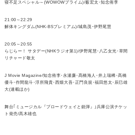
寝不足スペシャル～(WOWOWプライム)/薮宏太･知念侑李
21:00～22:29
解体キングダム(NHK-BSプレミアム)/城島茂･伊野尾慧
20:05～20:55
らじらー！ サタデー(NHKラジオ第1)/伊野尾慧･八乙女光･草間
リチャード敬太
J Movie Magazine/知念侑李･永瀬廉･髙橋海人･井上瑞稀･髙橋
優斗･作間龍斗･浮所飛貴･西畑大吾･正門良規･福田悠太･辰巳雄
大(連載ほか)
舞台｢ミュージカル『ブロードウェイと銃弾』｣兵庫公演チケッ
ト発売/髙木雄也