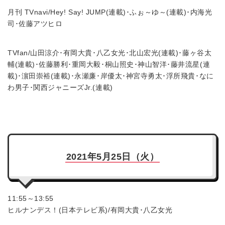
月刊 TVnavi/Hey! Say! JUMP(連載)･ふぉ～ゆ～(連載)･内海光
司･佐藤アツヒロ
TVfan/山田涼介･有岡大貴･八乙女光･北山宏光(連載)･藤ヶ谷太
輔(連載)･佐藤勝利･重岡大毅･桐山照史･神山智洋･藤井流星(連
載)･濵田崇裕(連載)･永瀬廉･岸優太･神宮寺勇太･浮所飛貴･なに
わ男子･関西ジャニーズJr.(連載)
2021年5月25日（火）
11:55～13:55
ヒルナンデス！(日本テレビ系)/有岡大貴･八乙女光