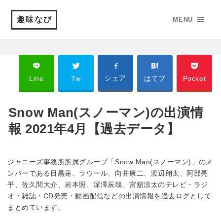
趣味なび
MENU
シェア
Line
Tw
はてブ
Pocket
Snow Man(スノーマン)の出演情
報 2021年4月【過去データ】
ジャニーズ事務所所属グループ「Snow Man(スノーマン)」のメ
ンバーである目黒蓮、ラウール、向井康二、渡辺翔太、阿部亮
平、佐久間大介、岩本照、深澤辰哉、宮舘涼太のテレビ・ラジ
オ・雑誌・CD発売・動画配信などの出演情報を過去ログとして
まとめています。