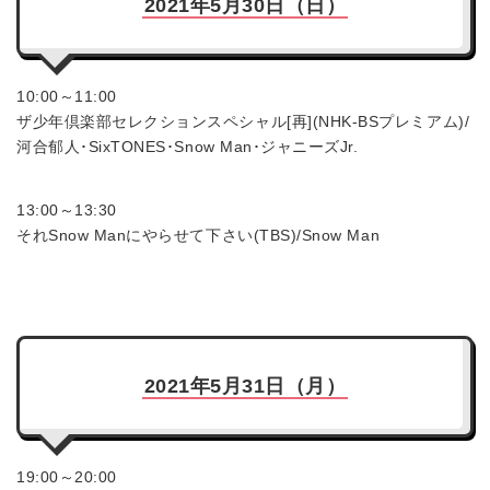
2021年5月30日（日）
10:00～11:00
ザ少年倶楽部セレクションスペシャル[再](NHK-BSプレミアム)/
河合郁人･SixTONES･Snow Man･ジャニーズJr.
13:00～13:30
それSnow Manにやらせて下さい(TBS)/Snow Man
2021年5月31日（月）
19:00～20:00