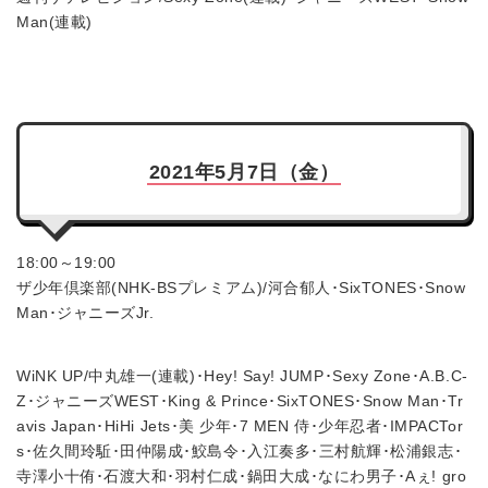
Man(連載)
2021年5月7日（金）
18:00～19:00
ザ少年倶楽部(NHK-BSプレミアム)/河合郁人･SixTONES･Snow
Man･ジャニーズJr.
WiNK UP/中丸雄一(連載)･Hey! Say! JUMP･Sexy Zone･A.B.C-
Z･ジャニーズWEST･King & Prince･SixTONES･Snow Man･Tr
avis Japan･HiHi Jets･美 少年･7 MEN 侍･少年忍者･IMPACTor
s･佐久間玲駈･田仲陽成･鮫島令･入江奏多･三村航輝･松浦銀志･
寺澤小十侑･石渡大和･羽村仁成･鍋田大成･なにわ男子･Aぇ! gro