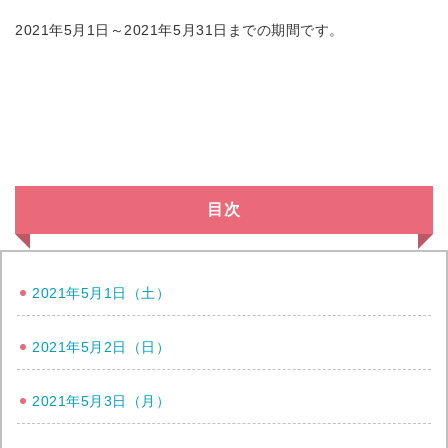
2021年5月1日～2021年5月31日までの期間です。
目次
2021年5月1日（土）
2021年5月2日（日）
2021年5月3日（月）