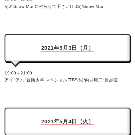
それSnow Manにやらせて下さい(TBS)/Snow Man
2021年5月3日（月）
19:00～21:00
アイ･アム･冒険少年 スペシャル(TBS系)/向井康二･目黒蓮
2021年5月4日（火）