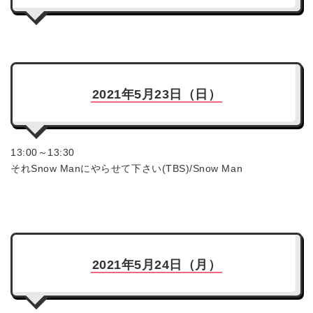
2021年5月23日（日）
13:00～13:30
それSnow Manにやらせて下さい(TBS)/Snow Man
2021年5月24日（月）