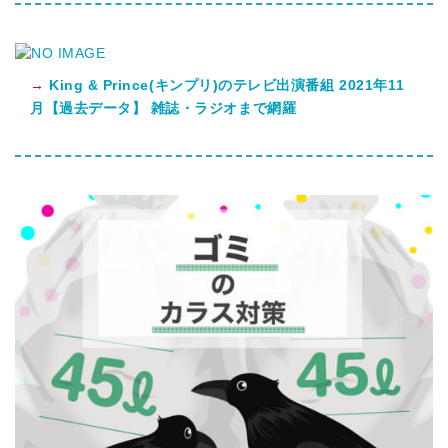
→
King & Prince(キンプリ)のテレビ出演番組 2021年11
月【過去データ】 雑誌・ラジオまで網羅