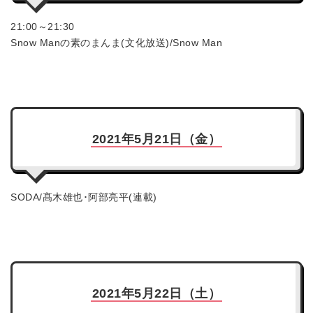
21:00～21:30
Snow Manの素のまんま(文化放送)/Snow Man
2021年5月21日（金）
SODA/髙木雄也･阿部亮平(連載)
2021年5月22日（土）