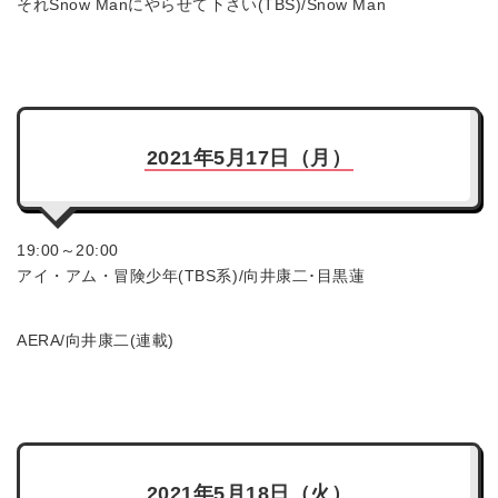
それSnow Manにやらせて下さい(TBS)/Snow Man
2021年5月17日（月）
19:00～20:00
アイ・アム・冒険少年(TBS系)/向井康二･目黒蓮
AERA/向井康二(連載)
2021年5月18日（火）