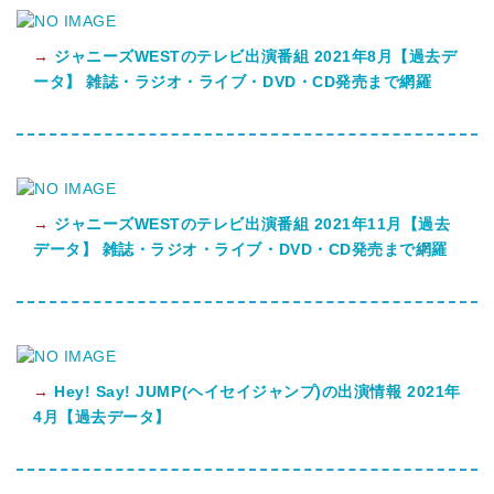
→
ジャニーズWESTのテレビ出演番組 2021年8月【過去デ
ータ】 雑誌・ラジオ・ライブ・DVD・CD発売まで網羅
→
ジャニーズWESTのテレビ出演番組 2021年11月【過去
データ】 雑誌・ラジオ・ライブ・DVD・CD発売まで網羅
→
Hey! Say! JUMP(ヘイセイジャンプ)の出演情報 2021年
4月【過去データ】