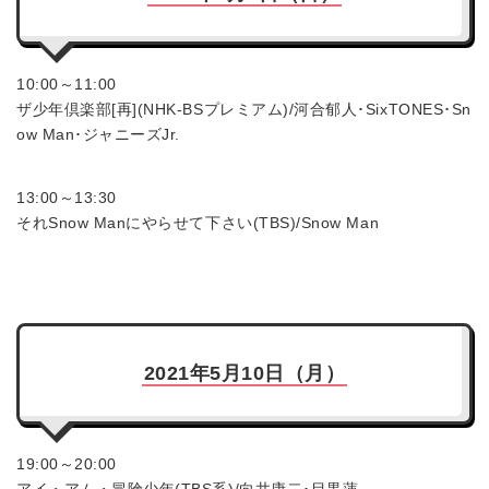
10:00～11:00
ザ少年倶楽部[再](NHK-BSプレミアム)/河合郁人･SixTONES･Sn
ow Man･ジャニーズJr.
13:00～13:30
それSnow Manにやらせて下さい(TBS)/Snow Man
2021年5月10日（月）
19:00～20:00