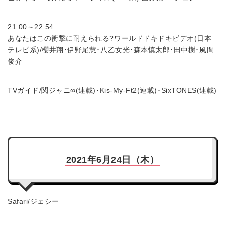
21:00～22:54
あなたはこの衝撃に耐えられる?ワールドドキドキビデオ(日本
テレビ系)/櫻井翔･伊野尾慧･八乙女光･森本慎太郎･田中樹･風間
俊介
TVガイド/関ジャニ∞(連載)･Kis-My-Ft2(連載)･SixTONES(連載)
2021年6月24日（木）
Safari/ジェシー