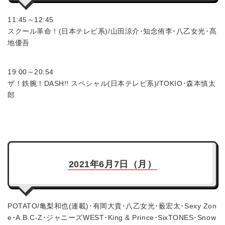
11:45～12:45
スクール革命！(日本テレビ系)/山田涼介･知念侑李･八乙女光･髙
地優吾
19:00～20:54
ザ！鉄腕！DASH!! スペシャル(日本テレビ系)/TOKIO･森本慎太
郎
2021年6月7日（月）
POTATO/亀梨和也(連載)･有岡大貴･八乙女光･薮宏太･Sexy Zon
e･A.B.C-Z･ジャニーズWEST･King & Prince･SixTONES･Snow