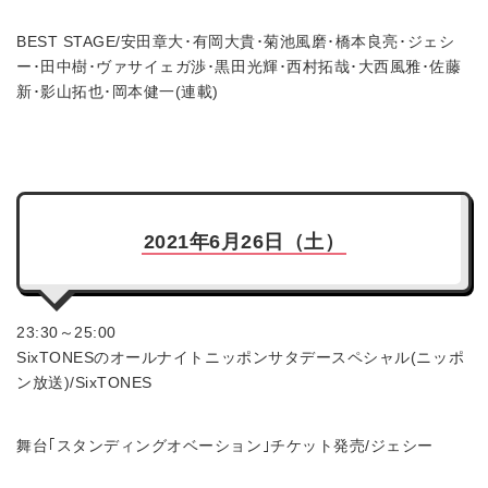
BEST STAGE/安田章大･有岡大貴･菊池風磨･橋本良亮･ジェシ
ー･田中樹･ヴァサイェガ渉･黒田光輝･西村拓哉･大西風雅･佐藤
新･影山拓也･岡本健一(連載)
2021年6月26日（土）
23:30～25:00
SixTONESのオールナイトニッポンサタデースペシャル(ニッポ
ン放送)/SixTONES
舞台｢スタンディングオベーション｣チケット発売/ジェシー