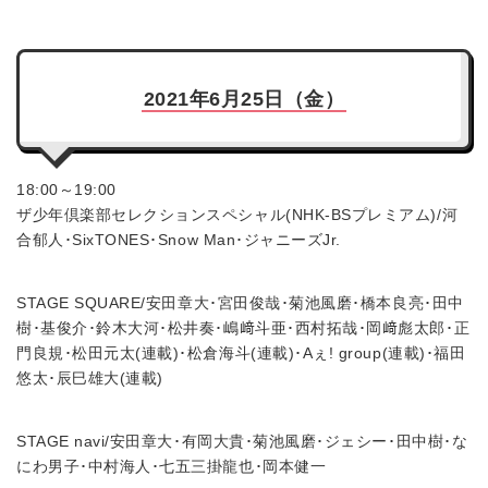
2021年6月25日（金）
18:00～19:00
ザ少年倶楽部セレクションスペシャル(NHK-BSプレミアム)/河
合郁人･SixTONES･Snow Man･ジャニーズJr.
STAGE SQUARE/安田章大･宮田俊哉･菊池風磨･橋本良亮･田中
樹･基俊介･鈴木大河･松井奏･嶋﨑斗亜･西村拓哉･岡﨑彪太郎･正
門良規･松田元太(連載)･松倉海斗(連載)･Aぇ! group(連載)･福田
悠太･辰巳雄大(連載)
STAGE navi/安田章大･有岡大貴･菊池風磨･ジェシー･田中樹･な
にわ男子･中村海人･七五三掛龍也･岡本健一