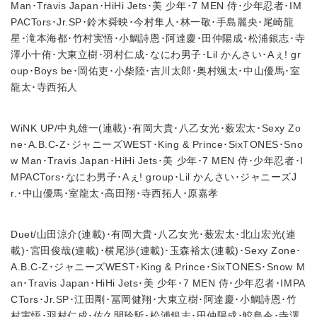
Man･Travis Japan･HiHi Jets･美 少年･7 MEN 侍･少年忍者･IM
PACTors･Jr.SP･鈴木舜映･今村隼人･林一敬･手島麗央･尾崎龍
星･滝本海都･竹村実悟･小鯛詩恩･阿達慶･田仲陽成･松浦銀志･寺
澤小十侑･大東立樹･羽村仁成･なにわ男子･Lil かんさい･Aぇ! gr
oup･Boys be･岡佑吏･小柴陸･吉川太郎･奥村颯太･中山優馬･室
龍太･寺西拓人
WiNK UP/中丸雄一(連載)･有岡大貴･八乙女光･薮宏太･Sexy Zo
ne･A.B.C-Z･ジャニーズWEST･King & Prince･SixTONES･Sno
w Man･Travis Japan･HiHi Jets･美 少年･7 MEN 侍･少年忍者･I
MPACTors･なにわ男子･Aぇ! group･Lil かんさい･ジャニーズJ
r.･中山優馬･室龍太･高田翔･寺西拓人･原嘉孝
Duet/山田涼介(連載)･有岡大貴･八乙女光･薮宏太･北山宏光(連
載)･宮田俊哉(連載)･横尾渉(連載)･玉森裕太(連載)･Sexy Zone･
A.B.C-Z･ジャニーズWEST･King & Prince･SixTONES･Snow M
an･Travis Japan･HiHi Jets･美 少年･7 MEN 侍･少年忍者･IMPA
CTors･Jr.SP･江田剛･冨岡健翔･大東立樹･阿達慶･小鯛詩恩･竹
村実悟･羽村仁成･佐久間玲駈･松浦銀志･田仲陽成･鮫島令･寺澤