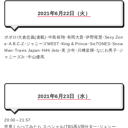
2021年6月22日（火）
ポポロ/大倉忠義(連載)･中島裕翔･有岡大貴･伊野尾慧･Sexy Zon
e･A.B.C-Z･ジャニーズWEST･King & Prince･SixTONES･Snow
Man･Travis Japan･HiHi Jets･美 少年･川﨑皇輝･なにわ男子･ジ
ャニーズJr.･中山優馬
2021年6月23日（水）
20:00～21:57
世界くらべてみたら スペシャル(TBS系)/国分太一･ジェシー