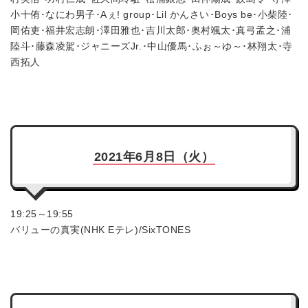
小十侑･なにわ男子･Aぇ! group･Lil かんさい･Boys be･小柴陸･
岡佑吏･福井宏志朗･澤田雅也･吉川太郎･奥村颯太･真弓孟之･浦
陸斗･藤森凌駕･ジャニーズJr.･中山優馬･ふぉ～ゆ～･林翔太･寺
西拓人
2021年6月8日（火）
19:25～19:55
バリューの真実(NHK Eテレ)/SixTONES