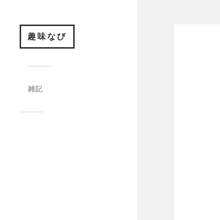
趣味なび
雑記