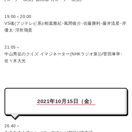
19:00～20:00
VS魂(フジテレビ系)/相葉雅紀･風間俊介･佐藤勝利･藤井流星･岸
優太･浮所飛貴
21:05～
中山秀征のクイズ イマジネーター(NHKラジオ第1)/菅田琳寧･
佐々木大光
2021年10月15日（金）
26:40～