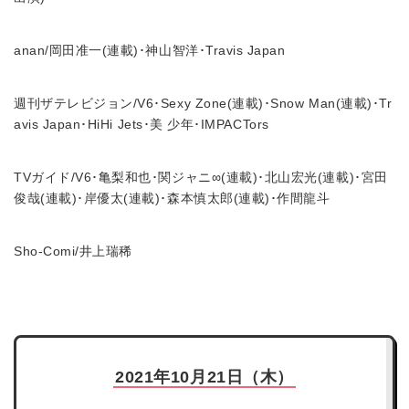
anan/岡田准一(連載)･神山智洋･Travis Japan
週刊ザテレビジョン/V6･Sexy Zone(連載)･Snow Man(連載)･Tr
avis Japan･HiHi Jets･美 少年･IMPACTors
TVガイド/V6･亀梨和也･関ジャニ∞(連載)･北山宏光(連載)･宮田
俊哉(連載)･岸優太(連載)･森本慎太郎(連載)･作間龍斗
Sho-Comi/井上瑞稀
2021年10月21日（木）