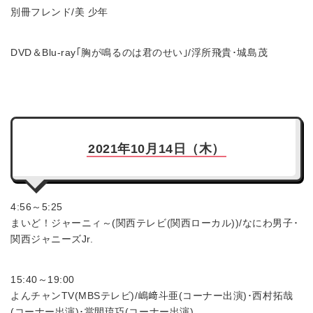
別冊フレンド/美 少年
DVD＆Blu-ray｢胸が鳴るのは君のせい｣/浮所飛貴･城島茂
2021年10月14日（木）
4:56～5:25
まいど！ジャーニィ～(関西テレビ(関西ローカル))/なにわ男子･
関西ジャニーズJr.
15:40～19:00
よんチャンTV(MBSテレビ)/嶋﨑斗亜(コーナー出演)･西村拓哉
(コーナー出演)･當間琉巧(コーナー出演)