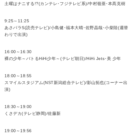
土曜はナニする!?(カンテレ･フジテレビ系)/中村嶺亜･本髙克樹
9:25～11:25
あさパラS(読売テレビ)/小島健･福本大晴･佐野晶哉･小柴陸(週替
わりで出演)
16:00～16:30
裸の少年～バトるHiHi少年～(テレビ朝日)/HiHi Jets･美 少年
18:00～18:55
スマイルスタジアム(NST新潟総合テレビ)/影山拓也(コーナー出
演)
18:30～19:00
くさデカ(テレビ静岡)/佐藤新
19:00～19:56