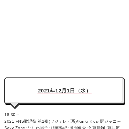
2021年12月1日（水）
18:30～
2021 FNS歌謡祭 第1夜(フジテレビ系)/KinKi Kids･関ジャニ∞･
Sexy Zone･なにわ男子･相葉雅紀･風間俊介･佐藤勝利･藤井流