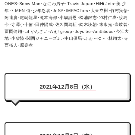
ONES･Snow Man･なにわ男子･Travis Japan･HiHi Jets･美 少
年･7 MEN 侍･少年忍者･Jr.SP･IMPACTors･大東立樹･竹村実悟･
阿達慶･尾崎龍星･滝本海都･小鯛詩恩･松浦銀志･羽村仁成･鮫島
令･寺澤小十侑･田仲陽成･佐久間玲駈･鈴木瑛朝･末永光･壹岐碧･
冨岡健翔･Lil かんさい･Aぇ! group･Boys be･AmBitious･今江大
地･小柴陸･関西ジャニーズJr.･中山優馬･ふぉ～ゆ～･林翔太･寺
西拓人･原嘉孝
2021年12月8日（水）