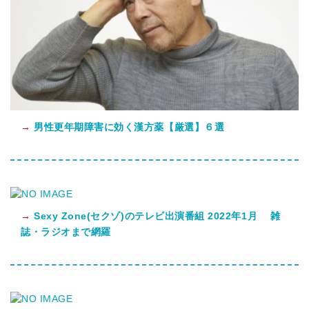
→
男性更年期障害に効く漢方薬【厳選】６選
→
Sexy Zone(セクゾ)のテレビ出演番組 2022年1月 雑
誌・ラジオまで網羅