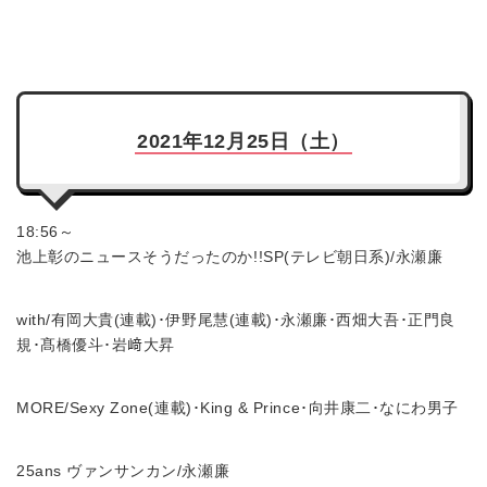
2021年12月25日（土）
18:56～
池上彰のニュースそうだったのか!!SP(テレビ朝日系)/永瀬廉
with/有岡大貴(連載)･伊野尾慧(連載)･永瀬廉･西畑大吾･正門良
規･髙橋優斗･岩﨑大昇
MORE/Sexy Zone(連載)･King & Prince･向井康二･なにわ男子
25ans ヴァンサンカン/永瀬廉