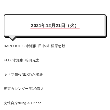
2021年12月21日（火）
BARFOUT！/永瀬廉･田中樹･横原悠毅
FLIX/永瀬廉･松田元太
キネマ旬報NEXT/永瀬廉
東京カレンダー/髙橋海人
女性自身/King & Prince