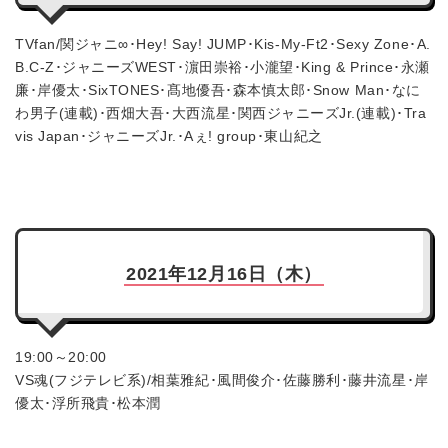
TVfan/関ジャニ∞･Hey! Say! JUMP･Kis-My-Ft2･Sexy Zone･A.
B.C-Z･ジャニーズWEST･濵田崇裕･小瀧望･King & Prince･永瀬
廉･岸優太･SixTONES･髙地優吾･森本慎太郎･Snow Man･なに
わ男子(連載)･西畑大吾･大西流星･関西ジャニーズJr.(連載)･Tra
vis Japan･ジャニーズJr.･Aぇ! group･東山紀之
2021年12月16日（木）
19:00～20:00
VS魂(フジテレビ系)/相葉雅紀･風間俊介･佐藤勝利･藤井流星･岸
優太･浮所飛貴･松本潤