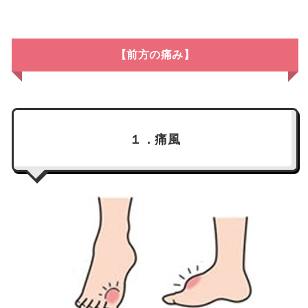
【前方の痛み】
１．痛風