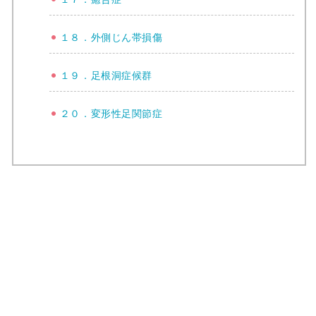
１８．外側じん帯損傷
１９．足根洞症候群
２０．変形性足関節症