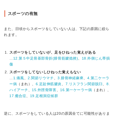
スポーツの有無
また、日頃からスポーツをしていない人は、下記の原因に絞ら
れます。
スポーツをしていないが、足をひねった覚えがある
…
12.第５中足骨基部骨折(腓骨筋腱捻挫)
、
18.外側じん帯損
傷
スポーツをしてないしひねった覚えもない
…
1.痛風
、
2.関節リウマチ
、
3.腓骨神経麻痺
、
4.第二ケーラ
ー病
（まれ）、
6.足趾伸筋腱炎
、
7.リスフラン関節脱臼
、
8.
ハイアーチ
、
15.外脛骨障害
、
16.第一ケーラー病
（まれ）、
17.癒合症
、
19.足根洞症候群
逆に、スポーツをしている人は20の原因全てに可能性がありま