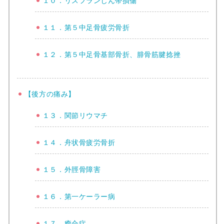
１０．リスフランじん帯損傷
１１．第５中足骨疲労骨折
１２．第５中足骨基部骨折、腓骨筋腱捻挫
【後方の痛み】
１３．関節リウマチ
１４．舟状骨疲労骨折
１５．外脛骨障害
１６．第一ケーラー病
１７．癒合症