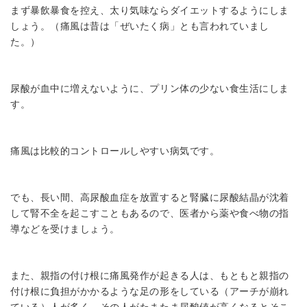
まず暴飲暴食を控え、太り気味ならダイエットするようにしま
しょう。（痛風は昔は「ぜいたく病」とも言われていまし
た。）
尿酸が血中に増えないように、プリン体の少ない食生活にしま
す。
痛風は比較的コントロールしやすい病気です。
でも、長い間、高尿酸血症を放置すると腎臓に尿酸結晶が沈着
して腎不全を起こすこともあるので、医者から薬や食べ物の指
導などを受けましょう。
また、親指の付け根に痛風発作が起きる人は、もともと親指の
付け根に負担がかかるような足の形をしている（アーチが崩れ
ている）人が多く、その人がたまたま尿酸値が高くなるとそこ