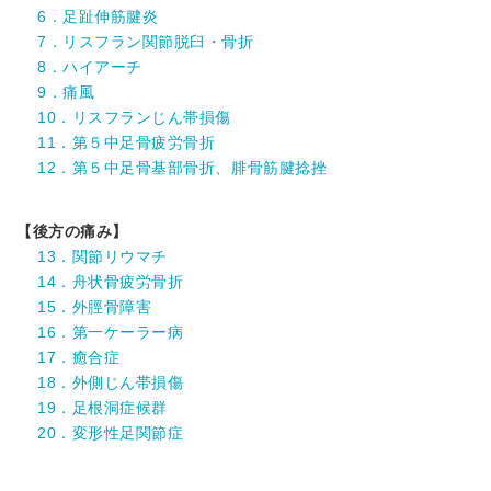
6．足趾伸筋腱炎
7．リスフラン関節脱臼・骨折
8．ハイアーチ
9．痛風
10．リスフランじん帯損傷
11．第５中足骨疲労骨折
12．第５中足骨基部骨折、腓骨筋腱捻挫
【後方の痛み】
13．関節リウマチ
14．舟状骨疲労骨折
15．外脛骨障害
16．第一ケーラー病
17．癒合症
18．外側じん帯損傷
19．足根洞症候群
20．変形性足関節症