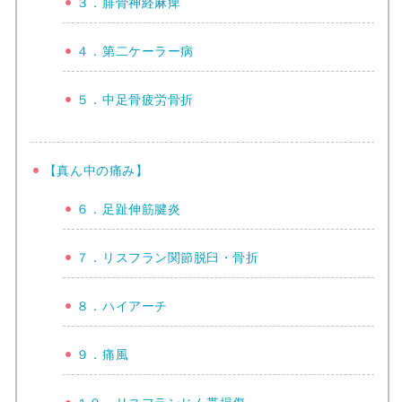
３．腓骨神経麻痺
４．第二ケーラー病
５．中足骨疲労骨折
【真ん中の痛み】
６．足趾伸筋腱炎
７．リスフラン関節脱臼・骨折
８．ハイアーチ
９．痛風