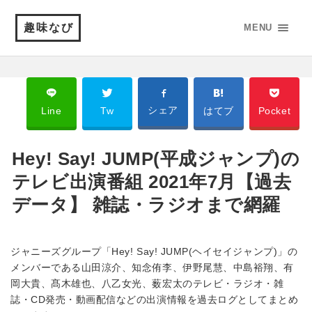
趣味なび
MENU
シェア
Line
Tw
はてブ
Pocket
Hey! Say! JUMP(平成ジャンプ)の
テレビ出演番組 2021年7月【過去
データ】 雑誌・ラジオまで網羅
ジャニーズグループ「Hey! Say! JUMP(ヘイセイジャンプ)」の
メンバーである山田涼介、知念侑李、伊野尾慧、中島裕翔、有
岡大貴、髙木雄也、八乙女光、薮宏太のテレビ・ラジオ・雑
誌・CD発売・動画配信などの出演情報を過去ログとしてまとめ