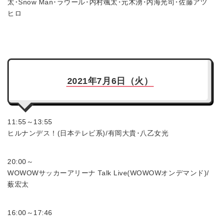
太･Snow Man･ラウール･内村颯太･元木湧･内海光司･佐藤アツ
ヒロ
2021年7月6日（火）
11:55～13:55
ヒルナンデス！(日本テレビ系)/有岡大貴･八乙女光
20:00～
WOWOWサッカーアリーナ Talk Live(WOWOWオンデマンド)/
薮宏太
16:00～17:46