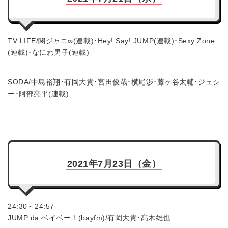
TV LIFE/関ジャニ∞(連載)･Hey! Say! JUMP(連載)･Sexy Zone
(連載)･なにわ男子(連載)
SODA/中島裕翔･有岡大貴･宮田俊哉･横尾渉･藤ヶ谷太輔･ジェシ
ー･阿部亮平(連載)
2021年7月23日（金）
24:30～24:57
JUMP da ベイベー！(bayfm)/有岡大貴･髙木雄也