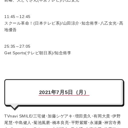
前略、大とくさん(中京テレビ)/八乙女光
11:45～12:45
スクール革命！(日本テレビ系)/山田涼介･知念侑李･八乙女光･髙
地優吾
25:35～27:05
Get Sports(テレビ朝日系)/知念侑李
2021年7月5日（月）
TVnavi SMILE/三宅健･加藤シゲアキ･増田貴久･有岡大貴･伊野
尾慧･中島健人･菊池風磨･橋本良亮･平野紫耀･永瀬廉･神宮寺勇