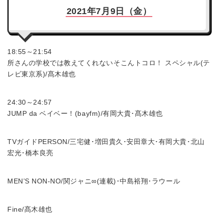
2021年7月9日（金）
18:55～21:54
所さんの学校では教えてくれないそこんトコロ！ スペシャル(テ
レビ東京系)/髙木雄也
24:30～24:57
JUMP da ベイベー！(bayfm)/有岡大貴･髙木雄也
TVガイドPERSON/三宅健･増田貴久･安田章大･有岡大貴･北山
宏光･橋本良亮
MEN’S NON-NO/関ジャニ∞(連載)･中島裕翔･ラウール
Fine/髙木雄也