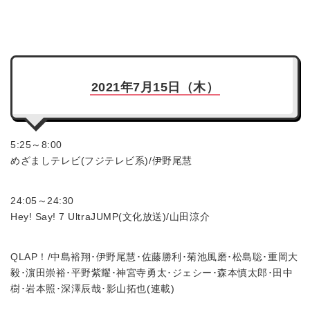
2021年7月15日（木）
5:25～8:00
めざましテレビ(フジテレビ系)/伊野尾慧
24:05～24:30
Hey! Say! 7 UltraJUMP(文化放送)/山田涼介
QLAP！/中島裕翔･伊野尾慧･佐藤勝利･菊池風磨･松島聡･重岡大
毅･濵田崇裕･平野紫耀･神宮寺勇太･ジェシー･森本慎太郎･田中
樹･岩本照･深澤辰哉･影山拓也(連載)