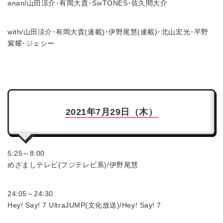
anan/山田涼介･有岡大貴･SixTONES･佐久間大介
with/山田涼介･有岡大貴(連載)･伊野尾慧(連載)･北山宏光･平野
紫耀･ジェシー
2021年7月29日（木）
5:25～8:00
めざましテレビ(フジテレビ系)/伊野尾慧
24:05～24:30
Hey! Say! 7 UltraJUMP(文化放送)/Hey! Say! 7