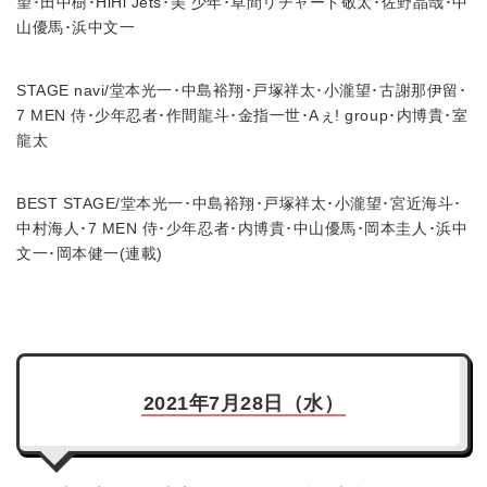
望･田中樹･HiHi Jets･美 少年･草間リチャード敬太･佐野晶哉･中
山優馬･浜中文一
STAGE navi/堂本光一･中島裕翔･戸塚祥太･小瀧望･古謝那伊留･
7 MEN 侍･少年忍者･作間龍斗･金指一世･Aぇ! group･内博貴･室
龍太
BEST STAGE/堂本光一･中島裕翔･戸塚祥太･小瀧望･宮近海斗･
中村海人･7 MEN 侍･少年忍者･内博貴･中山優馬･岡本圭人･浜中
文一･岡本健一(連載)
2021年7月28日（水）