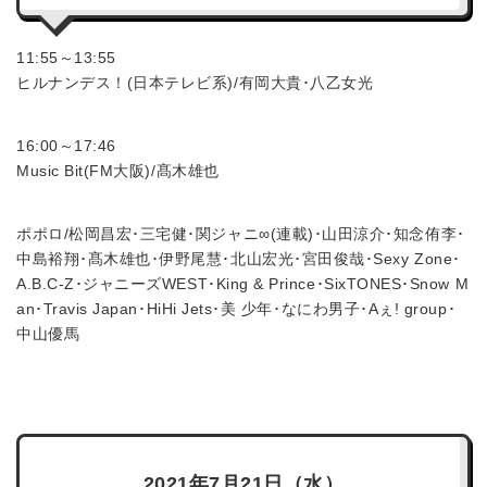
11:55～13:55
ヒルナンデス！(日本テレビ系)/有岡大貴･八乙女光
16:00～17:46
Music Bit(FM大阪)/髙木雄也
ポポロ/松岡昌宏･三宅健･関ジャニ∞(連載)･山田涼介･知念侑李･
中島裕翔･髙木雄也･伊野尾慧･北山宏光･宮田俊哉･Sexy Zone･
A.B.C-Z･ジャニーズWEST･King & Prince･SixTONES･Snow M
an･Travis Japan･HiHi Jets･美 少年･なにわ男子･Aぇ! group･
中山優馬
2021年7月21日（水）