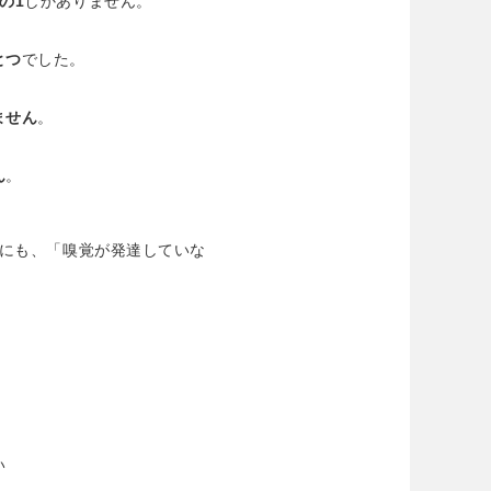
の1
しかありません。
とつ
でした。
ません
。
ん
。
にも、「嗅覚が発達していな
い