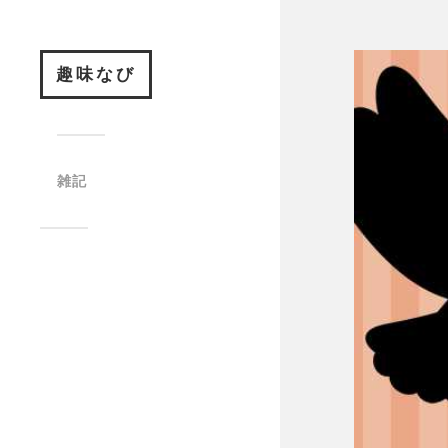
趣味なび
雑記