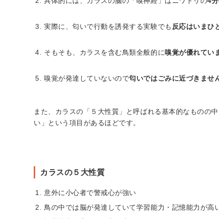
具体的には、カラスの脳の「嗅神経」はニワトリの
4分
実際に、匂いで行動を誘発する実験でも
反応はいまひ
そもそも、カラスを含む鳥類全般的に
嗅覚が優れてい
嗅覚が発達していないので
匂いではごみに近づきませ
また、カラスの「５大性質」と呼ばれる基本的なものの中
い」という項目があるほどです。
カラスの５大性質
意外に小心者で警戒心が強い
鳥の中では脳が発達していて学習能力・記憶能力が高