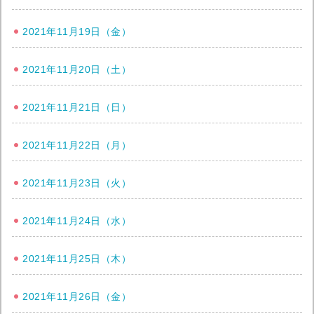
2021年11月19日（金）
2021年11月20日（土）
2021年11月21日（日）
2021年11月22日（月）
2021年11月23日（火）
2021年11月24日（水）
2021年11月25日（木）
2021年11月26日（金）