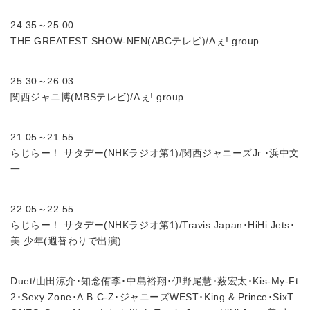
24:35～25:00
THE GREATEST SHOW-NEN(ABCテレビ)/Aぇ! group
25:30～26:03
関西ジャニ博(MBSテレビ)/Aぇ! group
21:05～21:55
らじらー！ サタデー(NHKラジオ第1)/関西ジャニーズJr.･浜中文
一
22:05～22:55
らじらー！ サタデー(NHKラジオ第1)/Travis Japan･HiHi Jets･
美 少年(週替わりで出演)
Duet/山田涼介･知念侑李･中島裕翔･伊野尾慧･薮宏太･Kis-My-Ft
2･Sexy Zone･A.B.C-Z･ジャニーズWEST･King & Prince･SixT