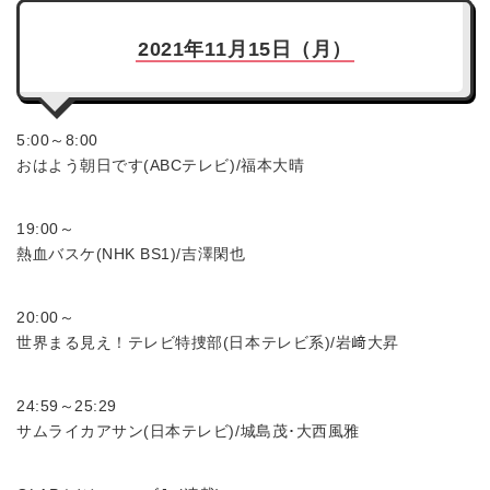
2021年11月15日（月）
5:00～8:00
おはよう朝日です(ABCテレビ)/福本大晴
19:00～
熱血バスケ(NHK BS1)/吉澤閑也
20:00～
世界まる見え！テレビ特捜部(日本テレビ系)/岩﨑大昇
24:59～25:29
サムライカアサン(日本テレビ)/城島茂･大西風雅