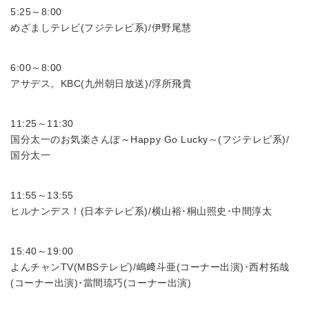
5:25～8:00
めざましテレビ(フジテレビ系)/伊野尾慧
6:00～8:00
アサデス。KBC(九州朝日放送)/浮所飛貴
11:25～11:30
国分太一のお気楽さんぽ～Happy Go Lucky～(フジテレビ系)/
国分太一
11:55～13:55
ヒルナンデス！(日本テレビ系)/横山裕･桐山照史･中間淳太
15:40～19:00
よんチャンTV(MBSテレビ)/嶋﨑斗亜(コーナー出演)･西村拓哉
(コーナー出演)･當間琉巧(コーナー出演)