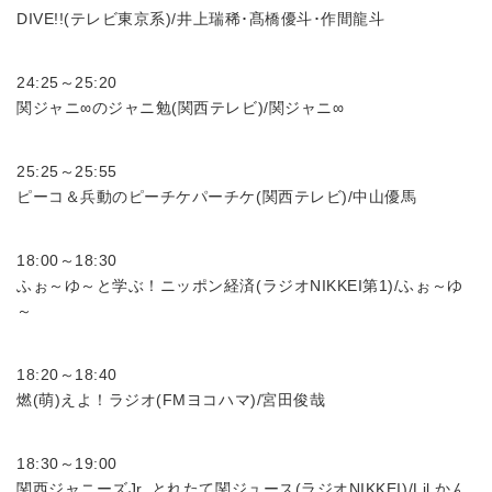
DIVE!!(テレビ東京系)/井上瑞稀･髙橋優斗･作間龍斗
24:25～25:20
関ジャニ∞のジャニ勉(関西テレビ)/関ジャニ∞
25:25～25:55
ピーコ＆兵動のピーチケパーチケ(関西テレビ)/中山優馬
18:00～18:30
ふぉ～ゆ～と学ぶ！ニッポン経済(ラジオNIKKEI第1)/ふぉ～ゆ
～
18:20～18:40
燃(萌)えよ！ラジオ(FMヨコハマ)/宮田俊哉
18:30～19:00
関西ジャニーズJr. とれたて関ジュース(ラジオNIKKEI)/Lil かん