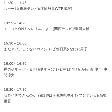
11:20～11:45
ちゃーじ(東海テレビ)/浮所飛貴(VTR出演)
13:59～14:28
モモコのOH！ソレ！み～よ！(関西テレビ)/重岡大毅
15:30～16:00
まだアプデしてないの？(テレビ朝日系)/なにわ男子
16:00～16:30
裸の少年～バトるHiHi少年～(テレビ朝日)/HiHi Jets･美 少年･中
間淳太
16:30～17:30
ゼロイチできんのか!?第2弾は今夜9時30分！(フジテレビ)/髙地
優吾