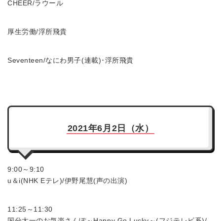
CHEER/ラウール
厚生労働/浮所飛貴
Seventeen/なにわ男子(連載)･浮所飛貴
2021年6月2日（水）
9:00～9:10
u＆i(NHK Eテレ)/伊野尾慧(声の出演)
11:25～11:30
国分太一のお気楽さんぽ～Happy Go Lucky～(フジテレビ系)/