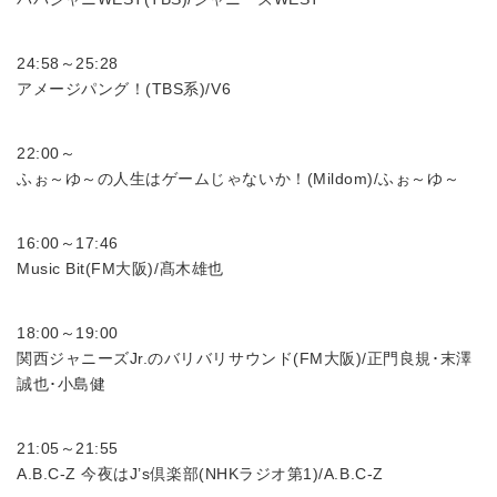
24:58～25:28
アメージパング！(TBS系)/V6
22:00～
ふぉ～ゆ～の人生はゲームじゃないか！(Mildom)/ふぉ～ゆ～
16:00～17:46
Music Bit(FM大阪)/髙木雄也
18:00～19:00
関西ジャニーズJr.のバリバリサウンド(FM大阪)/正門良規･末澤
誠也･小島健
21:05～21:55
A.B.C-Z 今夜はJ’s倶楽部(NHKラジオ第1)/A.B.C-Z