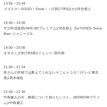
13:55～15:49
ゴゴスマ～GOGO！Smile！～(CBC/TBSほか)/河合郁人
18:00～19:00
ザ少年倶楽部(NHK-BSプレミアム)/河合郁人･SixTONES･Snow
Man･ジャニーズJr.
19:00～20:00
オオカミ少年(TBS系)/ジェシー･田中樹
21:00～21:54
所さんの学校では教えてくれないそこんトコロ！(テレビ東京
系)/髙木雄也
22:00～22:30
中島健人の今、映画について知りたいコト。(WOWOWプライ
ム)/中島健人