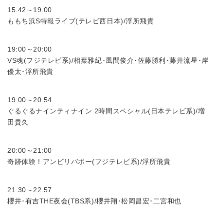
15:42～19:00
ももち浜S特報ライブ(テレビ西日本)/浮所飛貴
19:00～20:00
VS魂(フジテレビ系)/相葉雅紀･風間俊介･佐藤勝利･藤井流星･岸
優太･浮所飛貴
19:00～20:54
ぐるぐるナインティナイン 2時間スペシャル(日本テレビ系)/増
田貴久
20:00～21:00
奇跡体験！アンビリバボー(フジテレビ系)/浮所飛貴
21:30～22:57
櫻井･有吉THE夜会(TBS系)/櫻井翔･松岡昌宏･二宮和也