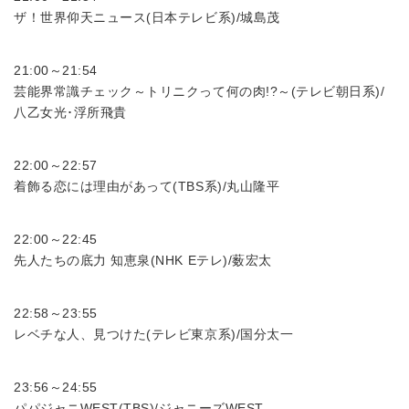
ザ！世界仰天ニュース(日本テレビ系)/城島茂
21:00～21:54
芸能界常識チェック～トリニクって何の肉!?～(テレビ朝日系)/
八乙女光･浮所飛貴
22:00～22:57
着飾る恋には理由があって(TBS系)/丸山隆平
22:00～22:45
先人たちの底力 知恵泉(NHK Eテレ)/薮宏太
22:58～23:55
レベチな人、見つけた(テレビ東京系)/国分太一
23:56～24:55
パパジャニWEST(TBS)/ジャニーズWEST