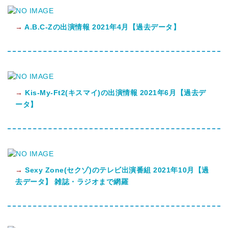
→
A.B.C-Zの出演情報 2021年4月【過去データ】
→
Kis-My-Ft2(キスマイ)の出演情報 2021年6月【過去デ
ータ】
→
Sexy Zone(セクゾ)のテレビ出演番組 2021年10月【過
去データ】 雑誌・ラジオまで網羅