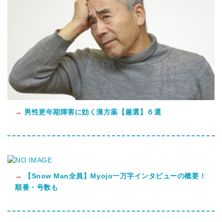
→
男性更年期障害に効く漢方薬【厳選】６選
→
【Snow Man全員】Myojo一万字インタビューの概要！
順番・号数も