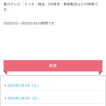
葉のテレビ・ラジオ・雑誌・CD発売・動画配信などの情報で
す。
2022/1/1～2022/1/31の期間です
目次
2022年1月1日（土）
2022年1月2日（日）