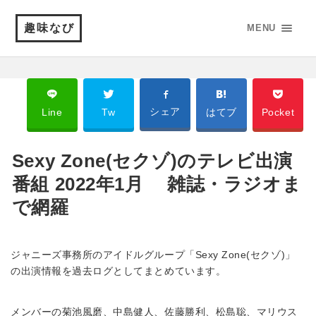
趣味なび
MENU
シェア
Line
Tw
はてブ
Pocket
Sexy Zone(セクゾ)のテレビ出演
番組 2022年1月 雑誌・ラジオま
で網羅
ジャニーズ事務所のアイドルグループ「Sexy Zone(セクゾ)」
の出演情報を過去ログとしてまとめています。
メンバーの菊池風磨、中島健人、佐藤勝利、松島聡、マリウス