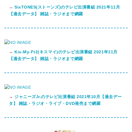
→
SixTONES(ストーンズ)のテレビ出演番組 2021年11月
【過去データ】 雑誌・ラジオまで網羅
→
Kis-My-Ft2(キスマイ)のテレビ出演番組 2021年11月
【過去データ】 雑誌・ラジオまで網羅
→
ジャニーズJr.のテレビ出演番組 2021年10月【過去デー
タ】 雑誌・ラジオ・ライブ・DVD発売まで網羅