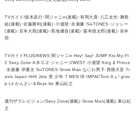
TVガイド/坂本昌行･関ジャニ∞(連載)･有岡大貴･八乙女光･舞祭
組(連載)･佐藤勝利(連載)･小瀧望･永瀬廉･SixTONES･ジェシー
(連載)･京本大我(連載)･髙地優吾(連載)･森本慎太郎(連載)･岩本
照
TVガイドPLUS/NEWS·関ジャニ∞·Hey! Say! JUMP·Kis-My-Ft
2·Sexy Zone·A.B.C-Z·ジャニーズWEST·小瀧望·King & Prince
·永瀬廉·岸優太·SixTONES·Snow Man·なにわ男子·西畑大吾·Tr
avis Japan·HiHi Jets·美 少年·7 MEN 侍·IMPACTors·Aぇ! grou
p·Lil かんさい＆Boys be·東山紀之
週刊ザテレビジョン/Sexy Zone(連載)･Snow Man(連載)·東山紀
之