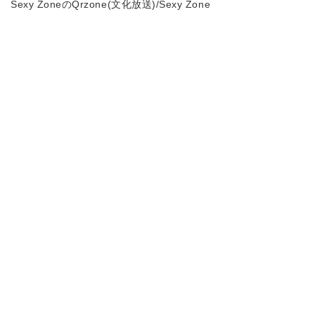
Sexy ZoneのQrzone(文化放送)/Sexy Zone