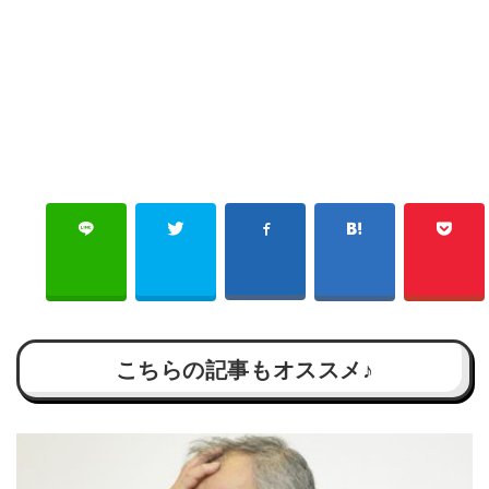
こちらの記事もオススメ♪