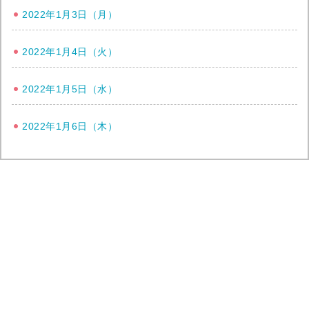
2022年1月3日（月）
2022年1月4日（火）
2022年1月5日（水）
2022年1月6日（木）