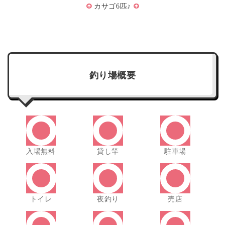
カサゴ6匹♪
釣り場概要
入場無料
貸し竿
駐車場
トイレ
夜釣り
売店