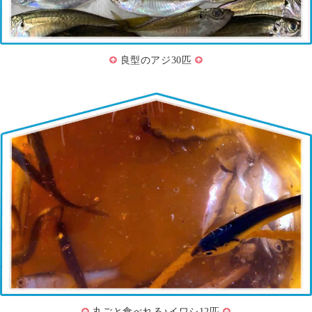
良型のアジ30匹
丸ごと食べれる♪イワシ12匹