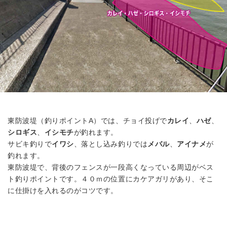
東防波堤（釣りポイントA）では、チョイ投げで
カレイ
、
ハゼ
、
シロギス
、
イシモチ
が釣れます。
サビキ釣りで
イワシ
、落とし込み釣りでは
メバル
、
アイナメ
が
釣れます。
東防波堤で、背後のフェンスが一段高くなっている周辺がベス
ト釣りポイントです。４０ｍの位置にカケアガリがあり、そこ
に仕掛けを入れるのがコツです。