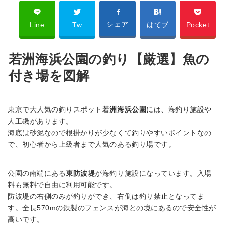
シェア
Line
Tw
はてブ
Pocket
若洲海浜公園の釣り【厳選】魚の
付き場を図解
東京で大人気の釣りスポット
若洲海浜公園
には、海釣り施設や
人工磯があります。
海底は砂泥なので根掛かりが少なくて釣りやすいポイントなの
で、初心者から上級者まで人気のある釣り場です。
公園の南端にある
東防波堤
が海釣り施設になっています。入場
料も無料で自由に利用可能です。
防波堤の右側のみが釣りができ、右側は釣り禁止となってま
す。全長570mの鉄製のフェンスが海との境にあるので安全性が
高いです。