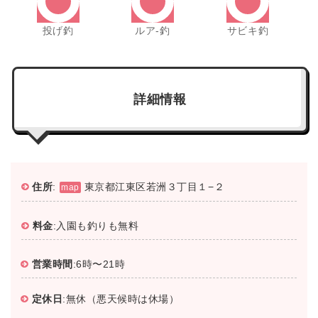
投げ釣
ルア-釣
サビキ釣
詳細情報
住所
:
東京都江東区若洲３丁目１−２
map
料金
:入園も釣りも無料
営業時間
:6時〜21時
定休日
:無休（悪天候時は休場）